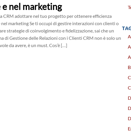
 e nel marketing
T
a CRM adottare nel tuo progetto per ottenere efficienza
 nel marketing Se ti occupi di gestire interazioni con clienti o
TA
are strategie di coinvolgimento e fidelizzazione, sai che un
A
a di Gestione delle Relazioni con i Clienti CRM non è solo un
vole da avere, è un must. Cos’è […]
A
A
B
C
C
D
D
D
E