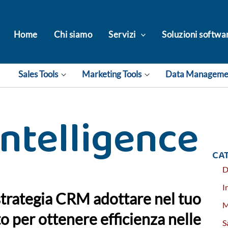
Home
Chi siamo
Servizi
Soluzioni softwa
Sales Tools
Marketing Tools
Data Managem
ntelligence
CA
D
I
trategia CRM adottare nel tuo
M
o per ottenere efficienza nelle
S