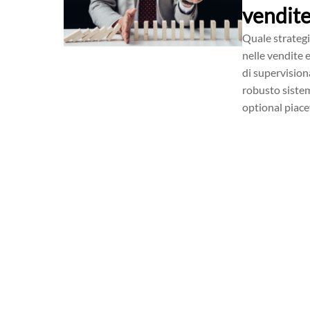
vendite
Quale strategi
nelle vendite e
di supervision
robusto sistem
optional piace