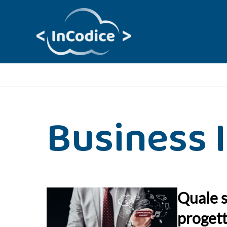
Vai
al
contenuto
Business I
Quale s
progett