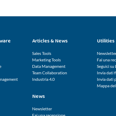
tware
Articles & News
Utilities
Sales Tools
Newslette
Marketing Tools
Fai una re
e
Data Management
Seguici su
Team Collaboration
Invia dati f
nagement
Industria 4.0
Invia dati
Mappa del 
News
Newsletter
Fai una recensione