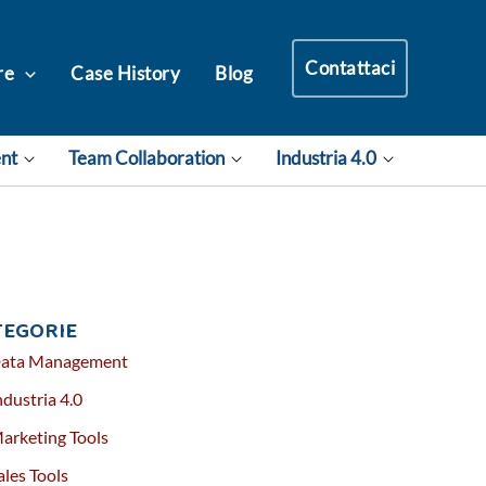
Contattaci
re
Case History
Blog
ent
Team Collaboration
Industria 4.0
TEGORIE
ata Management
ndustria 4.0
arketing Tools
ales Tools