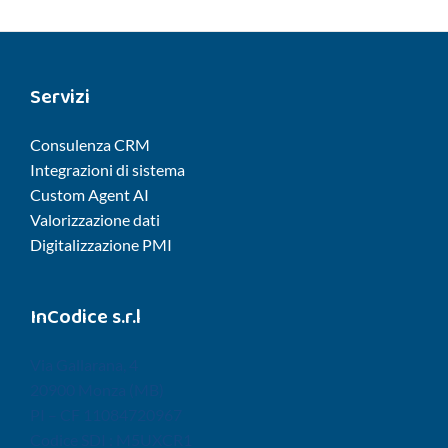
Servizi
Consulenza CRM
Integrazioni di sistema
Custom Agent AI
Valorizzazione dati
Digitalizzazione PMI
InCodice s.r.l
Via Gallarana, 4
20900 Monza (MB)
PI – CF 11084720967
Codice SDI : M5UXCR1