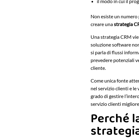
il modo in cui il pro
Non esiste un numero p
creare una
strategia 
Una strategia CRM viene
soluzione software non
si parla di flussi infor
prevedere potenziali ven
cliente.
Come unica fonte attend
nel servizio clienti e 
grado di gestire l’inter
servizio clienti migliore
Perché l
strategi