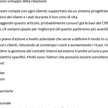
sivo sviluppo della relazione.
o team compie con ogni cliente, supportato da un sistema progettato
ni dei clienti e i dati durante il loro ciclo di vita.
leggendo questo articolo, probabilmente conosci già le basi del CR
e, c’è sempre spazio per migliorare (di questo parleremo più avanti)
 piano d’azione a livello aziendale che serve a definire il modo in c
 con i clienti, riducendo al contempo i costi e aumentando i ricavi
dere la gestione dei contatti interni ed esterni tramite un’unica pi
biettivi specifici. Molti sono i fattori che possono essere considera
ssi:
lder
sso
nanziarie
rsonale