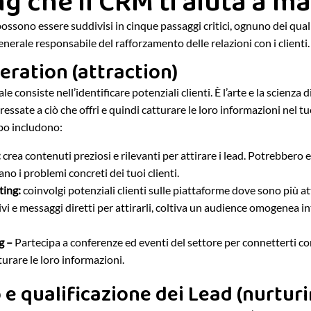
g che il CRM ti aiuta a m
ssono essere suddivisi in cinque passaggi critici, ognuno dei qual
enerale responsabile del rafforzamento delle relazioni con i clienti.
eration (attraction)
e consiste nell’identificare potenziali clienti. È l’arte e la scienza 
essate a ciò che offri e quindi catturare le loro informazioni nel t
opo includono:
:
crea contenuti preziosi e rilevanti per attirare i lead. Potrebbero 
no i problemi concreti dei tuoi clienti.
ting:
coinvolgi potenziali clienti sulle piattaforme dove sono più at
tivi e messaggi diretti per attirarli, coltiva un audience omogenea in
g –
Partecipa a conferenze ed eventi del settore per connetterti con
turare le loro informazioni.
o e qualificazione dei Lead (nurtur