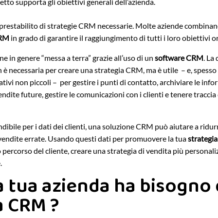
getto supporta gli obiettivi generali dell’azienda.
restabilito di strategie CRM necessarie. Molte aziende combinano 
CRM
in grado di garantire il raggiungimento di tutti i loro obiettivi o
 in genere “messa a terra” grazie all’uso di un
software CRM
. La
 è necessaria per creare una strategia CRM, ma è utile – e, spes
mativi non piccoli – per gestire i punti di contatto, archiviare le inf
dite future, gestire le comunicazioni con i clienti e tenere traccia d
ibile per i dati dei clienti, una soluzione CRM può aiutare a ridurre
le vendite errate. Usando questi dati per promuovere la tua
strategi
o percorso del cliente, creare una strategia di vendita più personali
.
a tua azienda ha bisogno 
a CRM ?