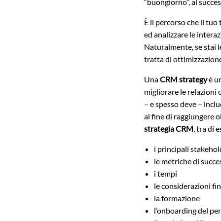
“buongiorno”, al succes
È il percorso che il tu
ed analizzare le interazio
Naturalmente, se stai 
tratta di ottimizzazion
Una
CRM strategy
è un
migliorare le relazioni
– e spesso deve – inclu
al fine di raggiungere o
strategia CRM
, tra di e
i principali stakeho
le metriche di succe
i tempi
le considerazioni fi
la formazione
l’onboarding del pe