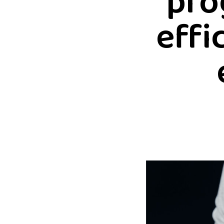
pro
effi