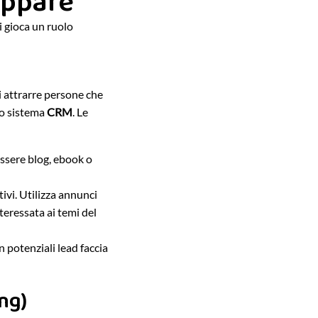
appare
i gioca un ruolo
di attrarre persone che
uo sistema
CRM
. Le
essere blog, ebook o
tivi. Utilizza annunci
teressata ai temi del
 potenziali lead faccia
ing)