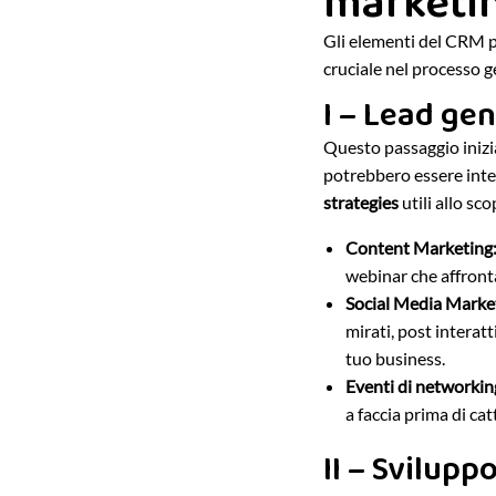
marketin
Gli elementi del CRM po
cruciale nel processo g
I – Lead gen
Questo passaggio inizial
potrebbero essere inter
strategies
utili allo sc
Content Marketing
webinar che affronta
Social Media Marke
mirati, post interat
tuo business.
Eventi di networkin
a faccia prima di cat
II – Svilupp