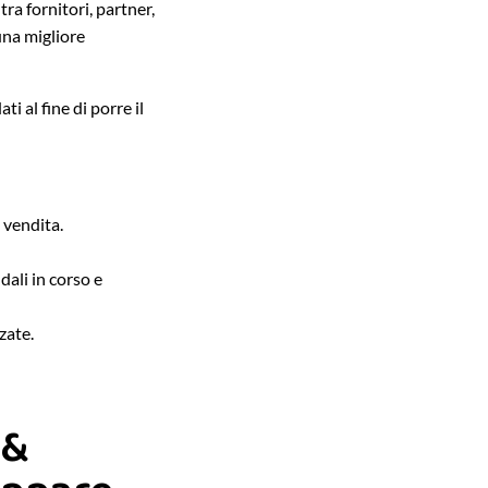
ra fornitori, partner,
una migliore
ti al fine di porre il
i vendita.
dali in corso e
zate.
 &