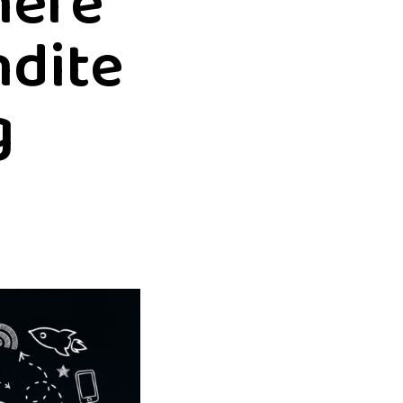
nere
ndite
g