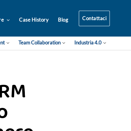
Contattaci
re
Case History
Blog
ent
Team Collaboration
Industria 4.0
CRM
o