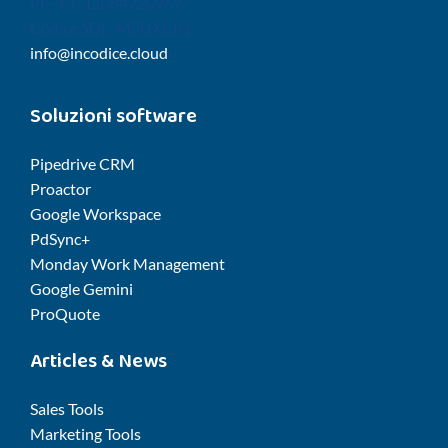
PI – CF 11084720967
Codice SDI : M5UXCR1
info@incodice.cloud
Soluzioni software
Pipedrive CRM
Proactor
Google Workspace
PdSync+
Monday Work Management
Google Gemini
ProQuote
Articles & News
Sales Tools
Marketing Tools