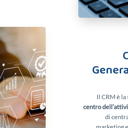
C
Generat
Il CRM è la
centro dell’attiv
di centr
marketing e