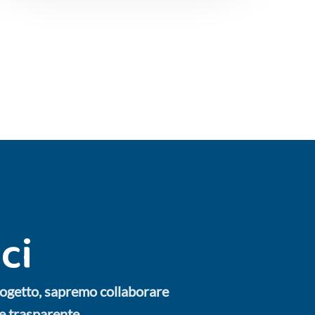
ci
rogetto, sapremo collaborare
e trasparente.