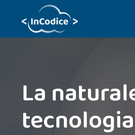
Vai
al
contenuto
La natural
tecnologia