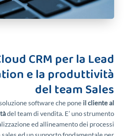
loud CRM per la Lead
ion e la produttività
del team Sales
 soluzione software che pone
il cliente al
ità
del team di vendita. E’ uno strumento
alizzazione ed allineamento dei processi
 sales ed un supporto fondamentale per