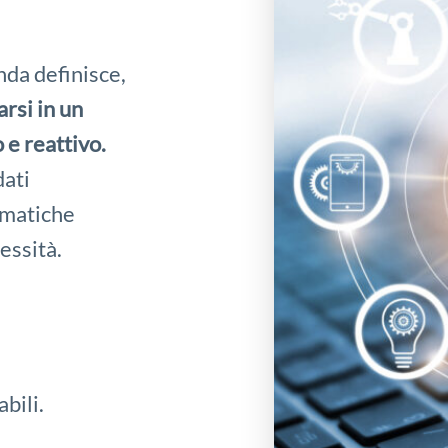
enda definisce,
arsi in un
e reattivo.
dati
omatiche
cessità.
bili.