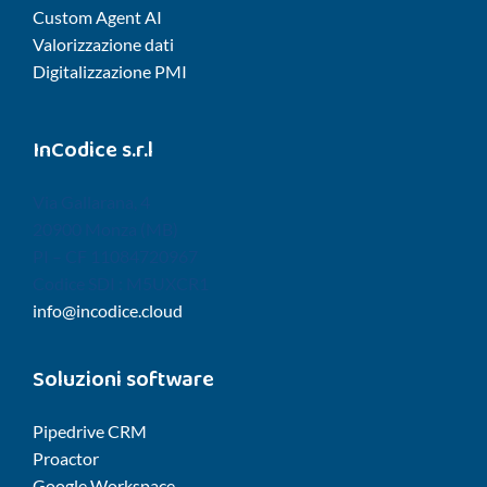
Custom Agent AI
Valorizzazione dati
Digitalizzazione PMI
InCodice s.r.l
Via Gallarana, 4
20900 Monza (MB)
PI – CF 11084720967
Codice SDI : M5UXCR1
info@incodice.cloud
Soluzioni software
Pipedrive CRM
Proactor
Google Workspace