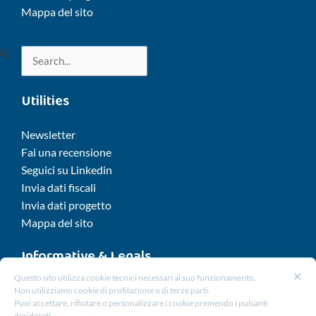
Mappa del sito
Cerca:
Utilities
Newsletter
Fai una recensione
Seguici su Linkedin
Invia dati fiscali
Invia dati progetto
Mappa del sito
Informative & Legals
✕
Questo sito utilizza cookie tecnici necessari al suo funzionamento.
Cookie Policy
Non utilizziamo cookie di profilazione o di terze parti.
Puoi accettare, rifiutare o personalizzare i cookie premendo i pulsanti
Privacy Policy
desiderati.