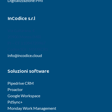
Digitalizzazione PMI
InCodice s.r.l
Via Gallarana, 4
20900 Monza (MB)
PI – CF 11084720967
Codice SDI : M5UXCR1
info@incodice.cloud
Soluzioni software
Pipedrive CRM
Proactor
Google Workspace
PdSync+
Monday Work Management