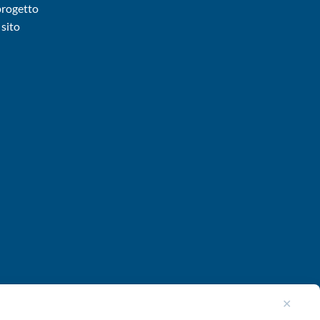
 progetto
sito
✕