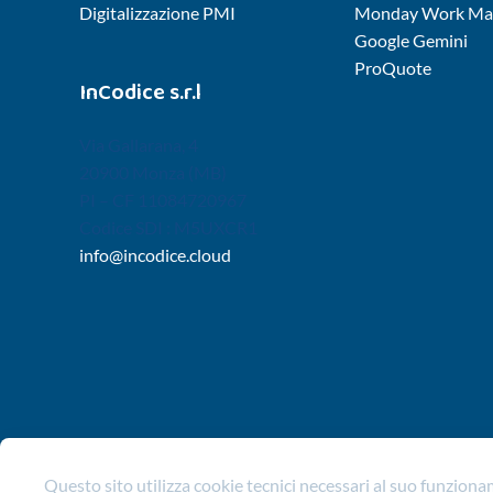
Digitalizzazione PMI
Monday Work Ma
Google Gemini
ProQuote
InCodice s.r.l
Via Gallarana, 4
20900 Monza (MB)
PI – CF 11084720967
Codice SDI : M5UXCR1
info@incodice.cloud
Questo sito utilizza cookie tecnici necessari al suo funzion