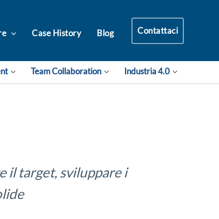
Contattaci
re
Case History
Blog
ent
Team Collaboration
Industria 4.0
il target, sviluppare i
olide