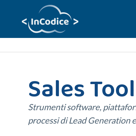
Vai
al
contenuto
Sales Too
Strumenti software, piattaforme
processi di Lead Generation e