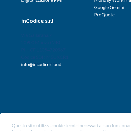
Google Gemini
ProQuote
InCodice s.r.l
Via Gallarana, 4
20900 Monza (MB)
PI – CF 11084720967
Codice SDI : M5UXCR1
info@incodice.cloud
Questo sito utilizza cookie tecnici necessari al suo funzion