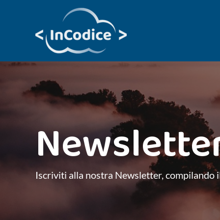
Vai
al
contenuto
Newslette
Iscriviti alla nostra Newsletter, compilando