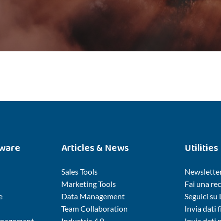
tware
Articles & News
Utilities
Sales Tools
Newslette
Marketing Tools
Fai una re
e
Data Management
Seguici su
Team Collaboration
Invia dati f
nagement
Industria 4.0
Invia dati