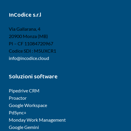
InCodice s.r.l
Via Gallarana, 4
20900 Monza (MB)
PI – CF 11084720967
Codice SDI : M5UXCR1
info@incodice.cloud
Soluzioni software
Pipedrive CRM
Proactor
Google Workspace
PdSync+
Monday Work Management
Google Gemini