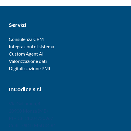
Servizi
Consulenza CRM
Integrazioni di sistema
Custom Agent AI
Valorizzazione dati
Digitalizzazione PMI
InCodice s.r.l
Via Gallarana, 4
20900 Monza (MB)
PI – CF 11084720967
Codice SDI : M5UXCR1