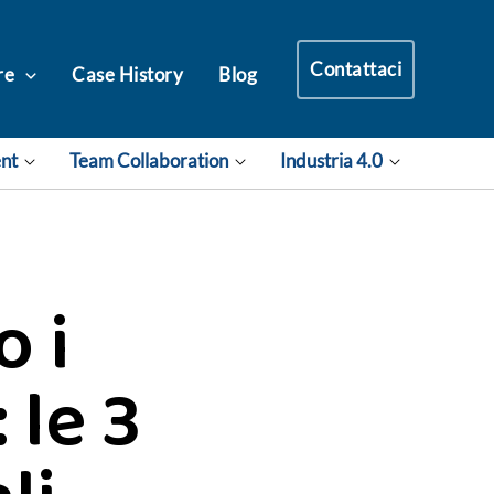
Contattaci
re
Case History
Blog
ent
Team Collaboration
Industria 4.0
 i
 le 3