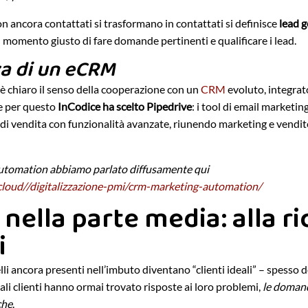
 non ancora contattati si trasformano in contattati si definisce
lead 
 momento giusto di fare domande pertinenti e qualificare i lead.
a di un eCRM
è chiaro il senso della cooperazione con un
CRM
evoluto, integrato
e per questo
InCodice ha scelto Pipedrive
: i tool di email marketi
i vendita con funzionalità avanzate, riunendo marketing e vendite
tomation abbiamo parlato diffusamente qui
cloud//digitalizzazione-pmi/crm-marketing-automation/
 nella parte media: alla ri
i
uelli ancora presenti nell’imbuto diventano “clienti ideali” – spesso d
li clienti hanno ormai trovato risposte ai loro problemi,
le doman
che
.