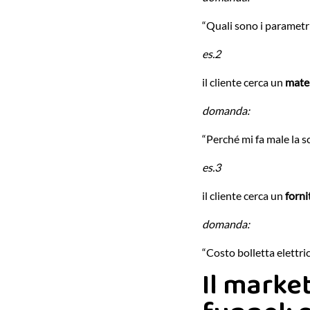
“Quali sono i parametri
es.2
il cliente cerca un
mate
domanda:
“Perché mi fa male la s
es.3
il cliente cerca un
forni
domanda:
“Costo bolletta elettri
Il market