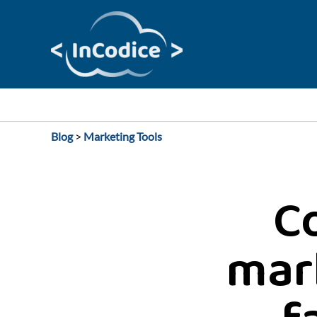
Vai
al
contenuto
Blog
>
Marketing Tools
C
mark