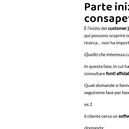
Parte in
consapev
È l’inizio del
customer 
qui possono scoprire la
ricerca… non ha impor
Quello che interessa cap
In questa fase, in cui
consultare
fonti affidab
Quali domande si fanno 
seguiremo fase per fas
es.1
il cliente cerca un
softw
domanda: