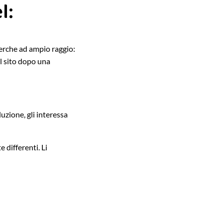
l:
icerche ad ampio raggio:
l sito dopo una
zione, gli interessa
 differenti. Li