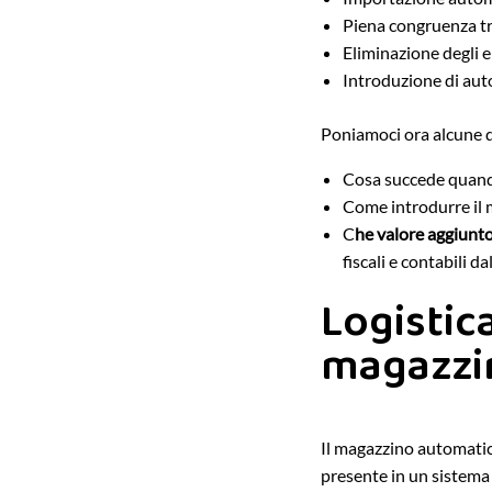
Piena congruenza tra
Eliminazione degli 
Introduzione di aut
Poniamoci ora alcune 
Cosa succede quando
Come introdurre il 
C
he valore aggiunt
fiscali e contabili da
Logistic
magazzi
Il magazzino automatico
presente in un sistema