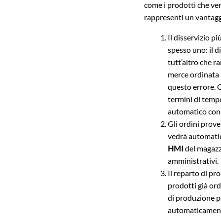
come i prodotti che ve
rappresenti un vantag
Il disservizio p
spesso uno: il d
tutt’altro che r
merce ordinata n
questo errore. 
termini di temp
automatico con
Gli ordini prove
vedrà automati
HMI
del magazzi
amministrativi.
Il reparto di pr
prodotti già or
di produzione p
automaticamente