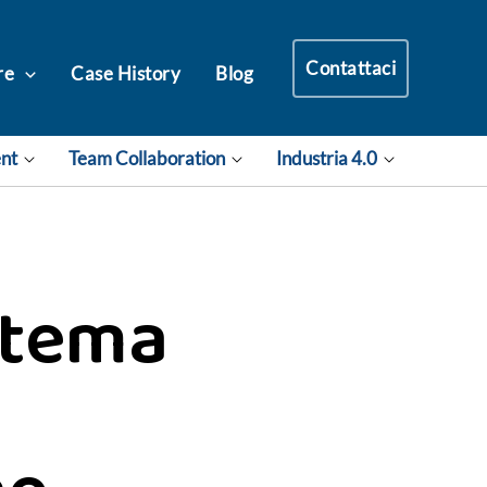
Contattaci
re
Case History
Blog
ent
Team Collaboration
Industria 4.0
stema