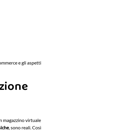
ommerce e gli aspetti
azione
un magazzino virtuale
siche
, sono reali. Così