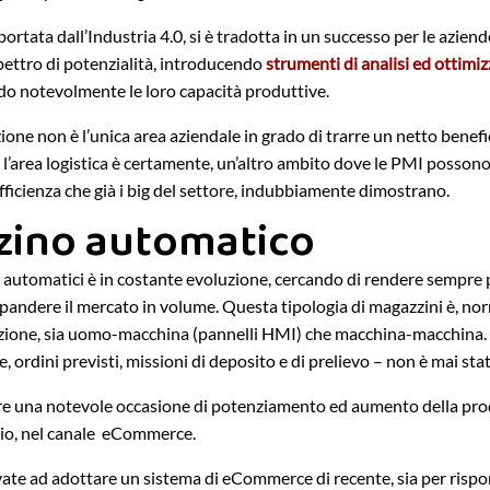
portata dall’Industria 4.0, si è tradotta in un successo per le azien
pettro di potenzialità, introducendo
strumenti di analisi ed ottimi
do notevolmente le loro capacità produttive.
ione non è l’unica area aziendale in grado di trarre un netto benefi
 l’area logistica è certamente, un’altro ambito dove le PMI posson
 efficienza che già i big del settore, indubbiamente dimostrano.
zino automatico
 automatici è in costante evoluzione, cercando di rendere sempre
espandere il mercato in volume. Questa tipologia di magazzini è, n
azione, sia uomo-macchina (pannelli HMI) che macchina-macchina.
, ordini previsti, missioni di deposito e di prelievo – non è mai sta
e una notevole occasione di potenziamento ed aumento della prod
io, nel canale eCommerce.
ate ad adottare un sistema di eCommerce di recente, sia per rispon