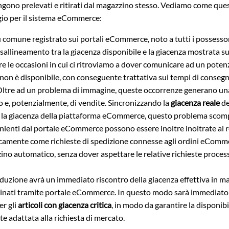
ngono prelevati e ritirati dal magazzino stesso. Vediamo come que
gio per il sistema eCommerce:
iù comune registrato sui portali eCommerce, noto a tutti i possessori
isallineamento tra la giacenza disponibile e la giacenza mostrata s
are le occasioni in cui ci ritroviamo a dover comunicare ad un potenz
on è disponibile, con conseguente trattativa sui tempi di consegna
Oltre ad un problema di immagine, queste occorrenze generano un
o e, potenzialmente, di vendite. Sincronizzando la
giacenza reale
de
 la giacenza della piattaforma eCommerce, questo problema scom
nienti dal portale eCommerce possono essere inoltre inoltrate al re
camente come richieste di spedizione connesse agli ordini eCom
no automatico, senza dover aspettare le relative richieste processa
oduzione avrà un immediato riscontro della giacenza effettiva in ma
dinati tramite portale eCommerce. In questo modo sarà immediato
er gli
articoli con giacenza critica
, in modo da garantire la disponibi
 adattata alla richiesta di mercato.