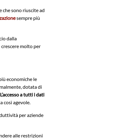
de che sono riuscite ad
zzazione
sempre più
cio dalla
o crescere molto per
 più economiche le
ormalmente, dotata di
L’accesso a tutti i dati
ta così agevole.
uttività per aziende
dere alle restrizioni